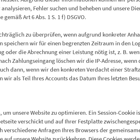
 analysieren, Fehler suchen und beheben und unsere Die
se gemäß Art 6 Abs. 1 S. 1 f) DSGVO.
achträglich zu überprüfen, wenn aufgrund konkreter Anha
n speichern wir für einen begrenzten Zeitraum in den Log
ng oder die Abrechnung einer Leistung nötig ist, z. B. we
nach Zahlungseingang löschen wir die IP-Adresse, wenn d
r auch dann, wenn wir den konkreten Verdacht einer Str
ir als Teil Ihres Accounts das Datum Ihres letzten Besuc
um unsere Website zu optimieren. Ein Session-Cookie ist 
etseite verschickt und auf Ihrer Festplatte zwischengespe
ich verschiedene Anfragen Ihres Browsers der gemeinsam
e auf unsere Website zurückkehren. Diese Cookies werde