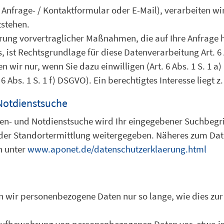
er Anfrage- / Kontaktformular oder E-Mail), verarbeiten w
tstehen.
rung vorvertraglicher Maßnahmen, die auf Ihre Anfrage hi
 ist Rechtsgrundlage für diese Datenverarbeitung Art. 6 
wir nur, wenn Sie dazu einwilligen (Art. 6 Abs. 1 S. 1 a)
 Abs. 1 S. 1 f) DSGVO). Ein berechtigtes Interesse liegt z.
Notdienstsuche
n- und Notdienstsuche wird Ihr eingegebener Suchbegriff
er Standortermittlung weitergegeben. Näheres zum Dat
n unter
www.aponet.de/datenschutzerklaerung.html
n wir personenbezogene Daten nur so lange, wie dies zu
e Aufbewahrung von personenbezogenen Daten vor, etwa im